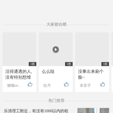
大家都在晒

1图
1图
1图
活得通透的人,
么么哒
没事出来刷个
没有特别想维
脸~
持的关系, 也没
懒懒de高贵
纹丹
牵牵手
有特别想要的
东西, 走近的人
不抗拒, 离开的
热门推荐
人不强留, 就连
乐清理工附近，有没有1000以内的租
吃亏也懒得计