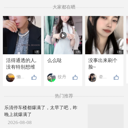
大家都在晒

1图
1图
1图
活得通透的人,
么么哒
没事出来刷个
没有特别想维
脸~
持的关系, 也没
懒懒de高贵
纹丹
牵牵手
有特别想要的
东西, 走近的人
不抗拒, 离开的
热门推荐
人不强留, 就连
吃亏也懒得计
乐清停车楼都爆满了，太早了吧，昨
较.
晚上就爆满了
2026-08-08