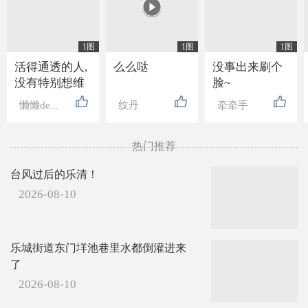

1图
1图
1图
活得通透的人,
么么哒
没事出来刷个
没有特别想维
脸~
持的关系, 也没
懒懒de高贵
纹丹
牵牵手
有特别想要的
东西, 走近的人
不抗拒, 离开的
热门推荐
人不强留, 就连
台风过后的乐清！
吃亏也懒得计
较.
2026-08-10
乐城街道东门垟池巷里水都倒灌进来
了
2026-08-10