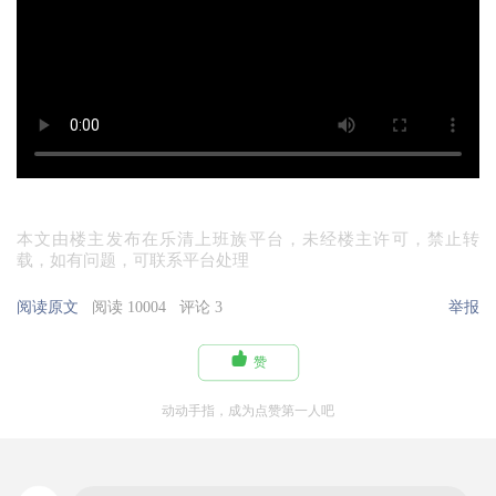
本文由楼主发布在乐清上班族平台，未经楼主许可，禁止转
载，如有问题，可联系平台处理
阅读原文
阅读 10004
评论 3
举报

赞
动动手指，成为点赞第一人吧