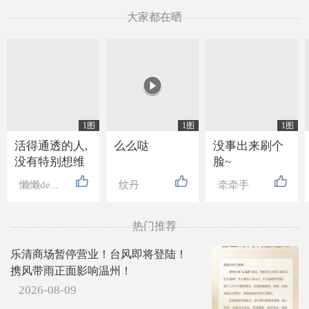
大家都在晒

1图
1图
1图
活得通透的人,
么么哒
没事出来刷个
没有特别想维
脸~
持的关系, 也没
懒懒de高贵
纹丹
牵牵手
有特别想要的
东西, 走近的人
不抗拒, 离开的
热门推荐
人不强留, 就连
乐清商场暂停营业！台风即将登陆！
吃亏也懒得计
携风带雨正面影响温州！
较.
2026-08-09