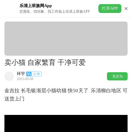
乐清上班族网App
打开APP
交朋友、找对象、找工作就上乐清上班族APP
卖小猫 自家繁育 干净可爱
环宇
关注Ta
2025-09-08
金吉拉 长毛银渐层小猫幼猫 快50天了 乐清柳白地区 可
送货上门