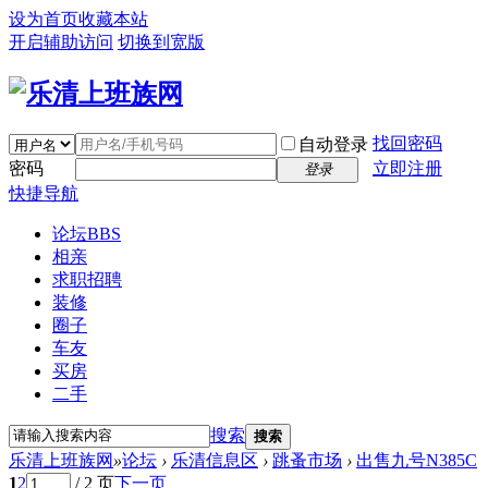
设为首页
收藏本站
开启辅助访问
切换到宽版
找回密码
自动登录
密码
立即注册
登录
快捷导航
论坛
BBS
相亲
求职招聘
装修
圈子
车友
买房
二手
搜索
搜索
乐清上班族网
»
论坛
›
乐清信息区
›
跳蚤市场
›
出售九号N385C
1
2
/ 2 页
下一页