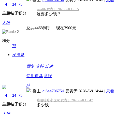
4
24
75
wealth 发表于 2026-5-8 15:15
主题
帖子
积分
这要多少钱？
大班
总共4468到手 现在3900元
积分
75
发消息
回复
支持
反对
使用道具
举报
#
8
楼主
|
qi644706754
发表于 2026-5-9 14:44
|
只
4
24
75
嘻嘻哈哈小玩家 发表于 2026-5-8 15:47
主题
帖子
积分
多少钱
大班