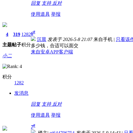
回复
支持
反对
使用道具
举报
#
6
4
319
1282
沉晨
发表于 2026-5-8 21:07
来自手机
|
只看该
主题
帖子
积分
多少钱，合适可以面交
来自安卓APP客户端
小二
积分
1282
发消息
回复
支持
反对
使用道具
举报
#
7
楼主
|
qi644706754
发表于 2026-5-9 14:43
|
只