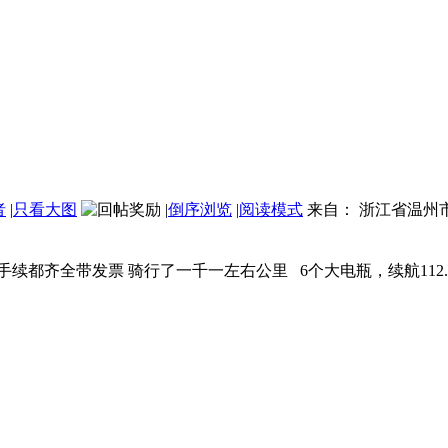
者
|
只看大图
|
倒序浏览
|
阅读模式
来自： 浙江省温州市
手续都齐全带发票 骑行了一千一左右公里 6个大电瓶，续航112