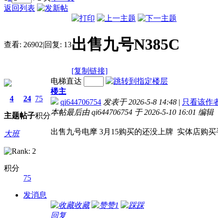
返回列表
出售九号N385C
查看:
26902
|
回复:
13
[复制链接]
电梯直达
楼主
4
24
75
qi644706754
发表于 2026-5-8 14:48
|
只看该作
本帖最后由 qi644706754 于 2026-5-10 16:01 编辑
主题
帖子
积分
出售九号电摩 3月15购买的还没上牌 实体店购买
大班
积分
75
发消息
收藏
赞
1
踩
回复