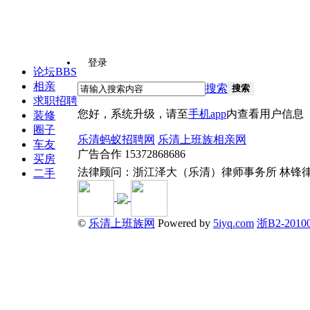
登录
论坛
BBS
相亲
搜索
搜索
求职招聘
您好，系统升级，请至
手机app
内查看用户信息
装修
圈子
乐清蚂蚁招聘网
乐清上班族相亲网
车友
广告合作 15372868686
买房
法律顾问：浙江泽大（乐清）律师事务所 林锋
二手
©
乐清上班族网
Powered by
5iyq.com
浙B2-20100