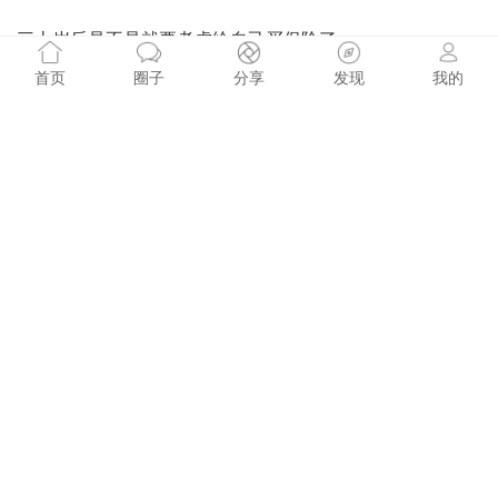
三十岁后是不是就要考虑给自己买保险了
冰帝零纪年 1494阅读
6小时前
首页
圈子
分享
发现
我的
现在还有人能一辆车坚持开10年不换的吗
晓晓谷子 8280阅读
6小时前
生儿子的家长都这么努力？退休还做保洁
晓晓谷子 3128阅读
6小时前
踏破铁鞋第二十一章，胡存克原创领域达人 缘分无处不
在。
存克厂房中介所 364阅读
6小时前