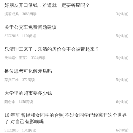
好朋友开口借钱，难道就一定要答应吗？
溪若成风 3668阅读
3小时前
关于公交车免费问题建议
SEO2016 1120阅读
5小时前
乐清理工来了，乐清的房价会不会被带起来？
天蝎蜗牛宝宝2 3324阅读
5小时前
换位思考可化解矛盾吗
菜挡匚椎 372阅读
5小时前
大学里的超市要多少钱
陌念念 1456阅读
6小时前
16 年前 曾经和女同学的合照 不过女同学已经离开这个世界
了 对自己有影响吗
SEO2016 1042阅读
6小时前