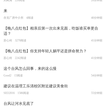
刘斌海 226阅读
20分钟前
来
存克厂房中介所 4阅读
40分钟前
【晚八点红包】相亲后第一次出来见面，吃饭谁买单更合
适？
苏心何 3279阅读
41分钟前
【晚八点红包】你支持年轻人躺平还是拼命努力？
苏心何 2242阅读
41分钟前
这个台风怎么回事，来的这么慢
Good2 15阅读
54分钟前
建议在温理工乐清校区附近建议美食街
SEO2016 1586阅读
55分钟前
台风让河水见底了