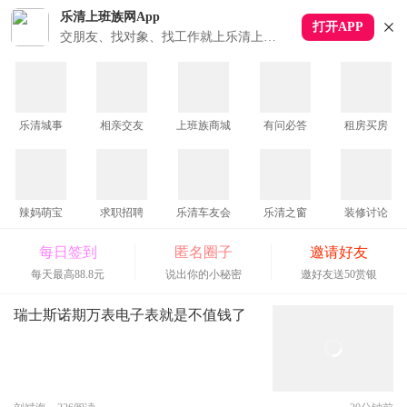
乐清上班族网App
打开APP
下拉刷新
交朋友、找对象、找工作就上乐清上班族APP
乐清城事
相亲交友
上班族商城
有问必答
租房买房
辣妈萌宝
求职招聘
乐清车友会
乐清之窗
装修讨论
每日签到
匿名圈子
邀请好友
每天最高88.8元
说出你的小秘密
邀好友送50赏银
瑞士斯诺期万表电子表就是不值钱了