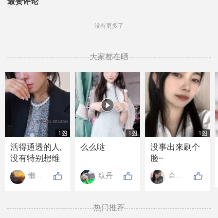
最赞评论
没有更多了
大家都在晒

1图
1图
1图
活得通透的人,
么么哒
没事出来刷个
没有特别想维
脸~
持的关系, 也没
懒懒de高贵
纹丹
牵牵手
有特别想要的
东西, 走近的人
不抗拒, 离开的
热门推荐
人不强留, 就连